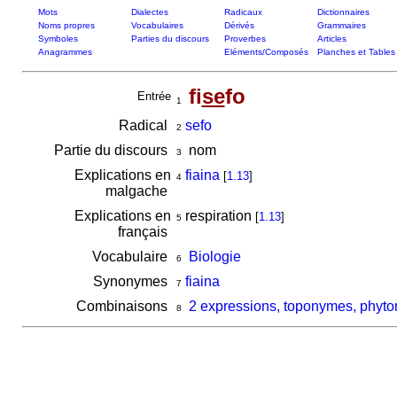
Mots
Dialectes
Radicaux
Dictionnaires
Noms propres
Vocabulaires
Dérivés
Grammaires
Symboles
Parties du discours
Proverbes
Articles
Anagrammes
Eléments/Composés
Planches et Tables
fi
se
fo
Entrée
1
Radical
sefo
2
Partie du discours
nom
3
Explications en
fiaina
[
1.13
]
4
malgache
Explications en
respiration
[
1.13
]
5
français
Vocabulaire
Biologie
6
Synonymes
fiaina
7
Combinaisons
2 expressions, toponymes, phyton
8