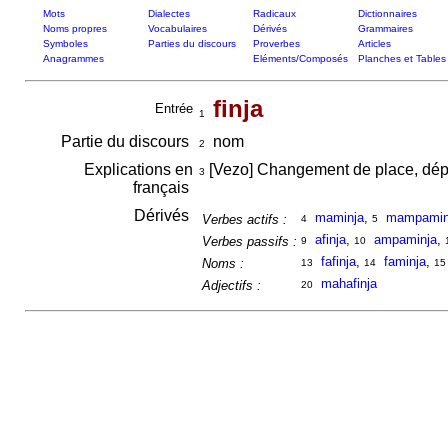
Mots
Dialectes
Radicaux
Dictionnaires
Noms propres
Vocabulaires
Dérivés
Grammaires
Symboles
Parties du discours
Proverbes
Articles
Anagrammes
Eléments/Composés
Planches et Tables
finja
Entrée
1
Partie du discours
nom
2
Explications en
[Vezo] Changement de place, dé
3
français
Dérivés
maminja
,
mampamin
Verbes actifs :
4
5
afinja
,
ampaminja
,
Verbes passifs :
9
10
fafinja
,
faminja
,
Noms :
13
14
15
mahafinja
Adjectifs :
20