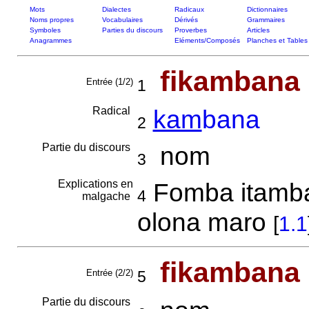
Mots
Dialectes
Radicaux
Dictionnaires
Noms propres
Vocabulaires
Dérivés
Grammaires
Symboles
Parties du discours
Proverbes
Articles
Anagrammes
Eléments/Composés
Planches et Tables
fikambana
Entrée (1/2)
1
Radical
kam
bana
2
Partie du discours
nom
3
Explications en
Fomba itambar
4
malgache
olona maro
[
1.1
fikambana
Entrée (2/2)
5
Partie du discours