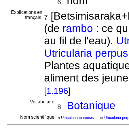
nom
6
Explications en
[Betsimisaraka+
7
français
(de
rambo
: ce qui
au fil de l'eau).
Ut
Utricularia perpusi
Plantes aquatiqu
aliment des jeune
[
1.196
]
Vocabulaire
Botanique
8
Nom scientifique
Utricularia ibarensis
Utricularia perp
9
10