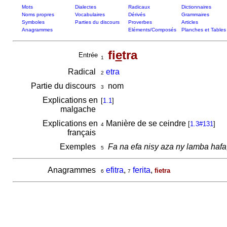
Mots
Dialectes
Radicaux
Dictionnaires
Noms propres
Vocabulaires
Dérivés
Grammaires
Symboles
Parties du discours
Proverbes
Articles
Anagrammes
Eléments/Composés
Planches et Tables
fi
e
tra
Entrée
1
Radical
etra
2
Partie du discours
nom
3
Explications en
[
1.1
]
malgache
Explications en
Manière de se ceindre
[
1.3#131
]
4
français
Exemples
Fa na efa nisy aza ny lamba hafa
5
Anagrammes
efitra
,
ferita
,
fietra
6
7