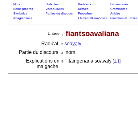
Mots
Dialectes
Radicaux
Dictionnaires
Noms propres
Vocabulaires
Dérivés
Grammaires
Symboles
Parties du discours
Proverbes
Articles
Anagrammes
Eléments/Composés
Planches et Tables
fiantsoavaliana
Entrée
1
Radical
soa
va
ly
2
Partie du discours
nom
3
Explications en
Fitaingenana soavaly
[
1.1
]
4
malgache