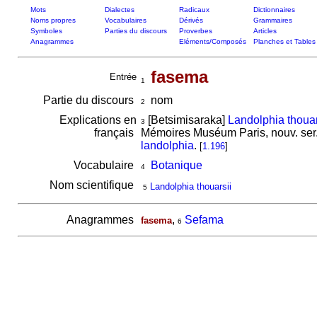
Mots
Dialectes
Radicaux
Dictionnaires
Noms propres
Vocabulaires
Dérivés
Grammaires
Symboles
Parties du discours
Proverbes
Articles
Anagrammes
Eléments/Composés
Planches et Tables
fasema
Entrée
1
Partie du discours
nom
2
Explications en
[Betsimisaraka]
Landolphia thouar
3
français
Mémoires Muséum Paris, nouv. ser. 
landolphia
.
[
1.196
]
Vocabulaire
Botanique
4
Nom scientifique
Landolphia thouarsii
5
Anagrammes
,
Sefama
fasema
6