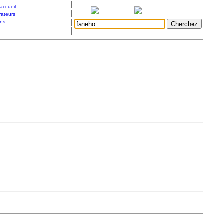
|
accueil
|
rateurs
|
ons
|