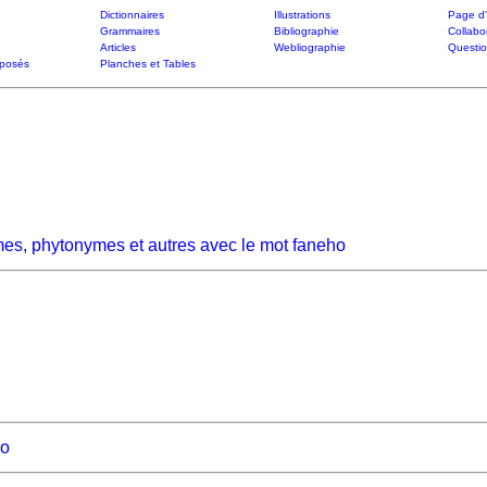
Dictionnaires
Illustrations
Page d'
Grammaires
Bibliographie
Collabo
Articles
Webliographie
Questi
posés
Planches et Tables
es, phytonymes et autres avec le mot faneho
no