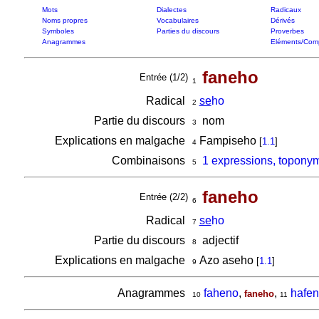
Mots
Dialectes
Radicaux
Noms propres
Vocabulaires
Dérivés
Symboles
Parties du discours
Proverbes
Anagrammes
Eléments/Com
faneho
Entrée (1/2)
1
Radical
se
ho
2
Partie du discours
nom
3
Explications en malgache
Fampiseho
[
1.1
]
4
Combinaisons
1 expressions, toponym
5
faneho
Entrée (2/2)
6
Radical
se
ho
7
Partie du discours
adjectif
8
Explications en malgache
Azo aseho
[
1.1
]
9
Anagrammes
faheno
,
,
hafe
faneho
10
11