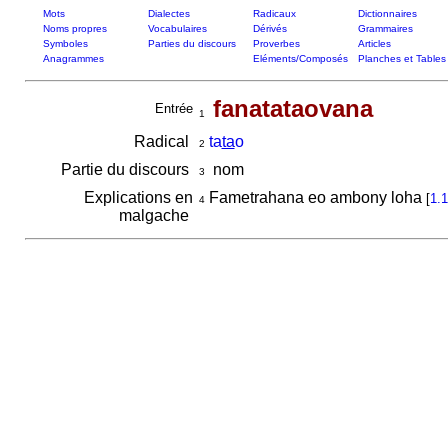
Mots
Dialectes
Radicaux
Dictionnaires
Noms propres
Vocabulaires
Dérivés
Grammaires
Symboles
Parties du discours
Proverbes
Articles
Anagrammes
Eléments/Composés
Planches et Tables
fanatataovana
Entrée
1
Radical
ta
ta
o
2
Partie du discours
nom
3
Explications en
Fametrahana eo ambony loha
[
1.1
4
malgache