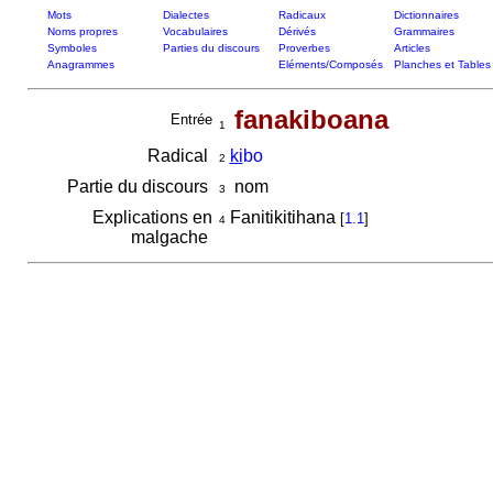
Mots
Dialectes
Radicaux
Dictionnaires
Noms propres
Vocabulaires
Dérivés
Grammaires
Symboles
Parties du discours
Proverbes
Articles
Anagrammes
Eléments/Composés
Planches et Tables
fanakiboana
Entrée
1
Radical
ki
bo
2
Partie du discours
nom
3
Explications en
Fanitikitihana
[
1.1
]
4
malgache