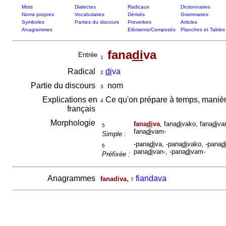
Mots
Dialectes
Radicaux
Dictionnaires
Noms propres
Vocabulaires
Dérivés
Grammaires
Symboles
Parties du discours
Proverbes
Articles
Anagrammes
Eléments/Composés
Planches et Tables
fana
di
va
Entrée
1
Radical
di
va
2
Partie du discours
nom
3
Explications en
Ce qu'on prépare à temps, maniè
4
français
Morphologie
fana
di
va
, fana
di
vako, fana
di
va
5
fana
di
vam-
Simple :
-pana
di
va, -pana
di
vako, -pana
d
6
pana
di
van-, -pana
di
vam-
Préfixée :
Anagrammes
,
fiandava
fanadiva
7