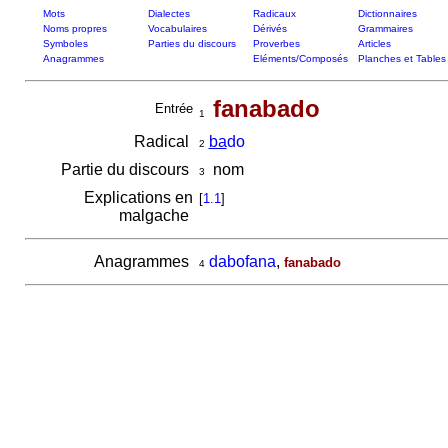
Mots
Dialectes
Radicaux
Dictionnaires
Noms propres
Vocabulaires
Dérivés
Grammaires
Symboles
Parties du discours
Proverbes
Articles
Anagrammes
Eléments/Composés
Planches et Tables
fanabado
Entrée
1
Radical
ba
do
2
Partie du discours
nom
3
Explications en
[
1.1
]
malgache
Anagrammes
dabofana
,
fanabado
4