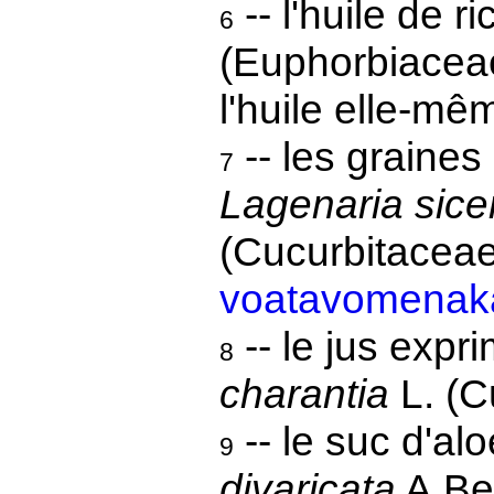
-- l'huile de ri
6
(Euphorbiaceae
l'huile elle-mê
-- les graine
7
Lagenaria sice
(Cucurbitaceae
voatavomenak
-- le jus exp
8
charantia
L. (C
-- le suc d'al
9
divaricata
A.Ber