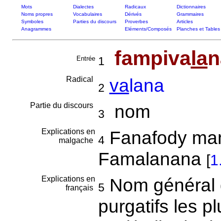
Mots
Dialectes
Radicaux
Dictionnaires
Noms propres
Vocabulaires
Dérivés
Grammaires
Symboles
Parties du discours
Proverbes
Articles
Anagrammes
Eléments/Composés
Planches et Tables
fampiva
la
n
Entrée
1
Radical
va
lana
2
Partie du discours
nom
3
Explications en
Fanafody mam
4
malgache
Famalanana
[
1
Explications en
Nom général d
5
français
purgatifs les plu