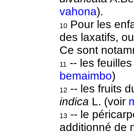
vahona
).
Pour les enfa
10
des laxatifs, o
Ce sont notam
-- les feuille
11
bemaimbo
)
-- les fruits 
12
indica
L. (voir
m
-- le péricarp
13
additionné de 