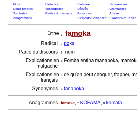
Mots
Dialectes
Radicaux
Dictionnaires
Noms propres
Vocabulaires
Dérivés
Grammaires
Symboles
Parties du discours
Proverbes
Articles
Anagrammes
Eléments/Composés
Planches et Tables
fa
mo
ka
Entrée
1
Radical
po
ka
2
Partie du discours
nom
3
Explications en
Fomba entina manapoka, mamoka
4
malgache
Explications en
ce qu'on peut choquer, frapper, m
5
français
Synonymes
fanapoka
6
Anagrammes
,
KOFAMA
,
komafa
famoka
7
8