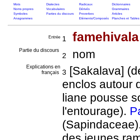
Mots
Dialectes
Radicaux
Dictionnaires
Noms propres
Vocabulaires
Dérivés
Grammaires
Symboles
Parties du discours
Proverbes
Articles
Anagrammes
Eléments/Composés
Planches et Tables
famehivala
Entrée
1
Partie du discours
nom
2
Explications en
[Sakalava] (
3
français
enclos autour 
liane pousse s
l'entourage).
Pa
(Sapindaceae). 
des jeunes ram