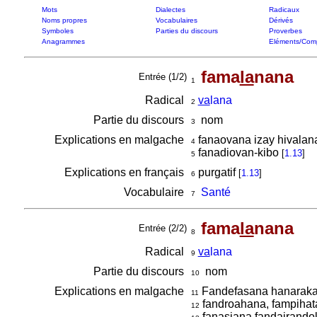
Mots
Dialectes
Radicaux
Noms propres
Vocabulaires
Dérivés
Symboles
Parties du discours
Proverbes
Anagrammes
Eléments/Com
fama
la
nana
Entrée (1/2)
1
Radical
va
lana
2
Partie du discours
nom
3
Explications en malgache
fanaovana izay hivalan
4
fanadiovan-kibo
[
1.13
]
5
Explications en français
purgatif
[
1.13
]
6
Vocabulaire
Santé
7
fama
la
nana
Entrée (2/2)
8
Radical
va
lana
9
Partie du discours
nom
10
Explications en malgache
Fandefasana hanaraka
11
fandroahana, fampihata
12
fanasiana fandairando