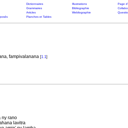
Dictionnaires
Illustrations
Page d'
Grammaires
Bibliographie
Collabo
Articles
Webliographie
Questi
posés
Planches et Tables
ana, fampivalanana
[
1.1
]
 ny rano
hana lavitra
ko amin' ny lamba