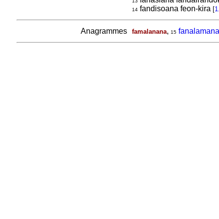
13
fandisoana feon-kira
[
1
14
Anagrammes
,
fanalaman
famalanana
15