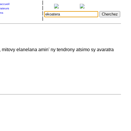
|
accueil
|
rateurs
|
ons
|
 mitovy elanelana amin' ny tendrony atsimo sy avaratra