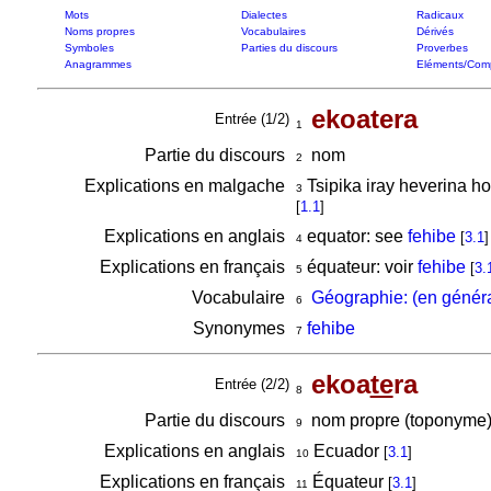
Mots
Dialectes
Radicaux
Noms propres
Vocabulaires
Dérivés
Symboles
Parties du discours
Proverbes
Anagrammes
Eléments/Com
ekoatera
Entrée (1/2)
1
Partie du discours
nom
2
Explications en malgache
Tsipika iray heverina h
3
[
1.1
]
Explications en anglais
equator: see
fehibe
[
3.1
]
4
Explications en français
équateur: voir
fehibe
[
3.
5
Vocabulaire
Géographie: (en généra
6
Synonymes
fehibe
7
ekoa
te
ra
Entrée (2/2)
8
Partie du discours
nom propre (toponyme)
9
Explications en anglais
Ecuador
[
3.1
]
10
Explications en français
Équateur
[
3.1
]
11