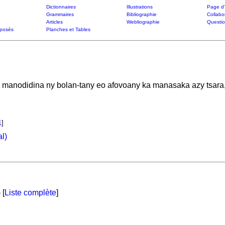
Dictionnaires
Illustrations
Page d'
Grammaires
Bibliographie
Collabo
Articles
Webliographie
Questi
posés
Planches et Tables
o manodidina ny bolan-tany eo afovoany ka manasaka azy tsara,
1
]
l)
 [
Liste complète
]