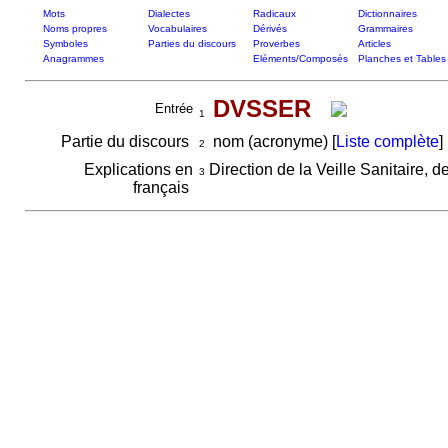
Mots
Dialectes
Radicaux
Dictionnaires
Noms propres
Vocabulaires
Dérivés
Grammaires
Symboles
Parties du discours
Proverbes
Articles
Anagrammes
Eléments/Composés
Planches et Tables
DVSSER
Entrée
1
Partie du discours
nom (acronyme) [
Liste complète
]
2
Explications en
Direction de la Veille Sanitaire, 
3
français