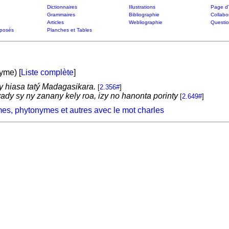
Dictionnaires
Illustrations
Page d'
Grammaires
Bibliographie
Collabo
Articles
Webliographie
Questi
posés
Planches et Tables
yme) [
Liste complète
]
 hiasa tatý Madagasikara.
[
2.356#
]
y sy ny zanany kely roa, izy no hanonta porinty
[
2.649#
]
es, phytonymes et autres avec le mot charles