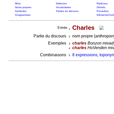
Mots
Dialectes
Radicaux
Noms propres
Vocabulaires
Dérivés
Symboles
Parties du discours
Proverbes
Anagrammes
Eléments/Com
Charles
Entrée
1
Partie du discours
nom propre (anthropon
2
Exemples
charles
Bonzon mivady
3
charles
HoVenden mivad
4
Combinaisons
8 expressions, toponym
5