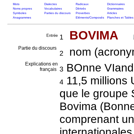
Mots
Dialectes
Radicaux
Dictionnaires
Noms propres
Vocabulaires
Dérivés
Grammaires
Symboles
Parties du discours
Proverbes
Articles
Anagrammes
Eléments/Composés
Planches et Tables
BOVIMA
Entrée
1
Partie du discours
nom (acronym
2
Explications en
BOnne VIand
3
français
11,5 millions 
4
que le groupe 
Bovima (Bonne
comprenant un
internationales