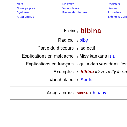
Mots
Dialectes
Radicaux
Noms propres
Vocabulaires
Dérivés
Symboles
Parties du discours
Proverbes
Anagrammes
Eléments/Com
bi
bi
na
Entrée
1
Radical
bi
by
2
Partie du discours
adjectif
3
Explications en malgache
Misy kankana
[
1.1
]
4
Explications en français
qui a des vers dans l'e
5
Exemples
bibina
itỳ zaza itỳ fa e
6
Vocabulaire
Santé
7
Anagrammes
,
binaby
bibina
8