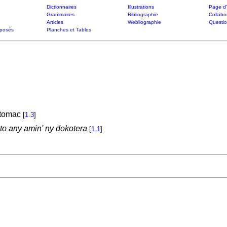
Dictionnaires
Illustrations
Page d'
Grammaires
Bibliographie
Collabo
Articles
Webliographie
Questi
posés
Planches et Tables
stomac
[
1.3
]
nto any amin' ny dokotera
[
1.1
]