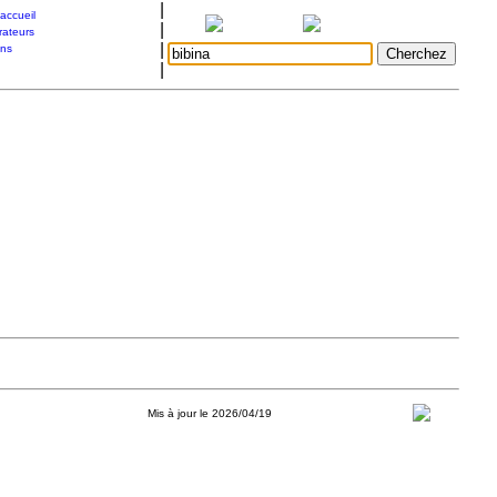
|
accueil
|
rateurs
|
ons
|
Mis à jour le 2026/04/19