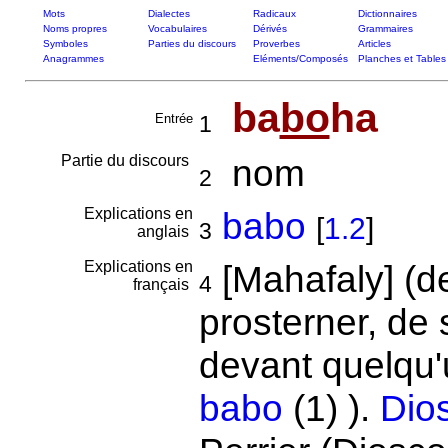
Mots
Dialectes
Radicaux
Dictionnaires
Noms propres
Vocabulaires
Dérivés
Grammaires
Symboles
Parties du discours
Proverbes
Articles
Anagrammes
Eléments/Composés
Planches et Tables
ba
bo
ha
Entrée
1
Partie du discours
nom
2
Explications en
babo
[
1.2
]
3
anglais
Explications en
[Mahafaly] (
4
français
prosterner, de
devant quelqu'u
babo
(1) ).
Dio