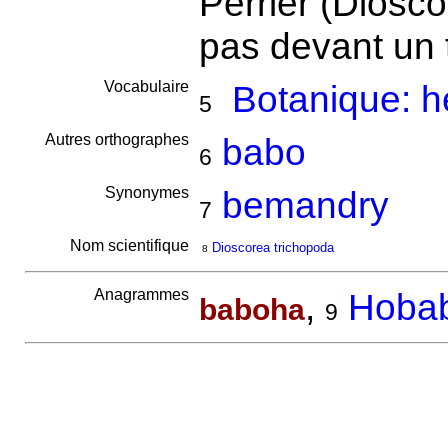
Perrier (Diosc
pas devant un
Vocabulaire
Botanique: h
5
Autres orthographes
babo
6
Synonymes
bemandry
7
Nom scientifique
Dioscorea trichopoda
8
Anagrammes
,
Hoba
baboha
9