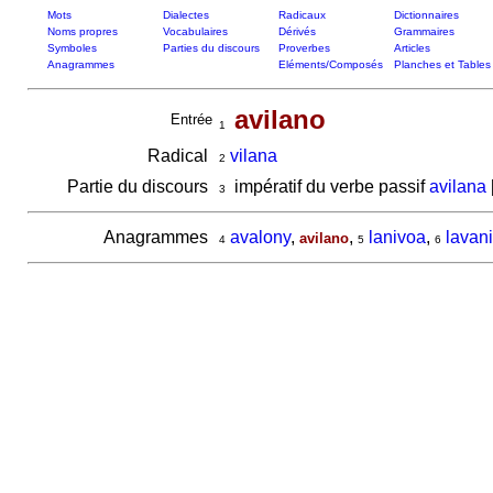
Mots
Dialectes
Radicaux
Dictionnaires
Noms propres
Vocabulaires
Dérivés
Grammaires
Symboles
Parties du discours
Proverbes
Articles
Anagrammes
Eléments/Composés
Planches et Tables
avilano
Entrée
1
Radical
vilana
2
Partie du discours
impératif du verbe passif
avilana
3
Anagrammes
avalony
,
,
lanivoa
,
lavan
avilano
4
5
6