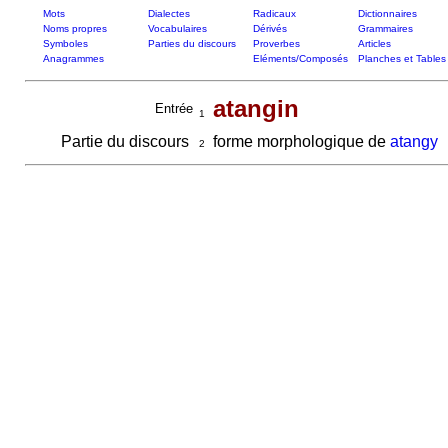
Mots
Dialectes
Radicaux
Dictionnaires
Noms propres
Vocabulaires
Dérivés
Grammaires
Symboles
Parties du discours
Proverbes
Articles
Anagrammes
Eléments/Composés
Planches et Tables
atangin
Entrée
1
Partie du discours
forme morphologique de
atangy
2