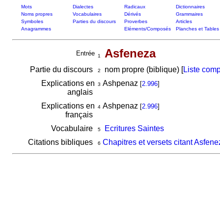
Mots
Dialectes
Radicaux
Dictionnaires
Noms propres
Vocabulaires
Dérivés
Grammaires
Symboles
Parties du discours
Proverbes
Articles
Anagrammes
Eléments/Composés
Planches et Tables
Asfeneza
Entrée
1
Partie du discours
nom propre (biblique) [
Liste comp
2
Explications en
Ashpenaz
[
2.996
]
3
anglais
Explications en
Ashpenaz
[
2.996
]
4
français
Vocabulaire
Ecritures Saintes
5
Citations bibliques
Chapitres et versets citant Asfene
6