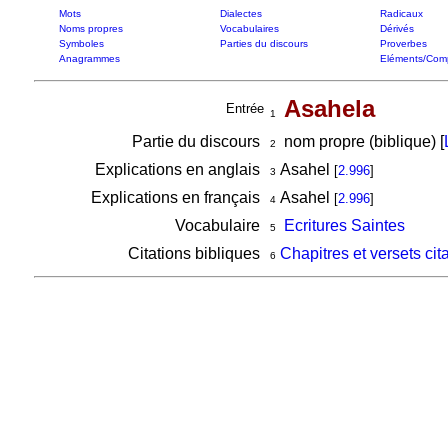
Mots
Dialectes
Radicaux
Noms propres
Vocabulaires
Dérivés
Symboles
Parties du discours
Proverbes
Anagrammes
Eléments/Com
Asahela
Entrée
1
Partie du discours
nom propre (biblique) [
2
Explications en anglais
Asahel
[
2.996
]
3
Explications en français
Asahel
[
2.996
]
4
Vocabulaire
Ecritures Saintes
5
Citations bibliques
Chapitres et versets cit
6