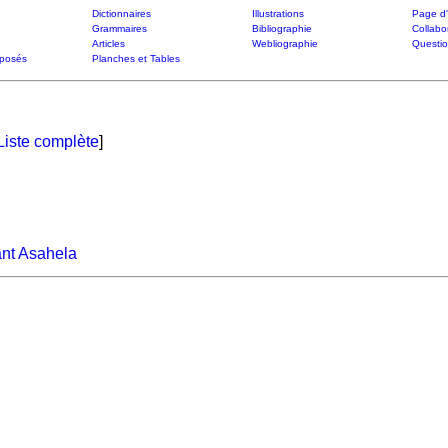
Dictionnaires
Illustrations
Page d'
Grammaires
Bibliographie
Collabo
Articles
Webliographie
Questi
posés
Planches et Tables
Liste complète
]
ant Asahela