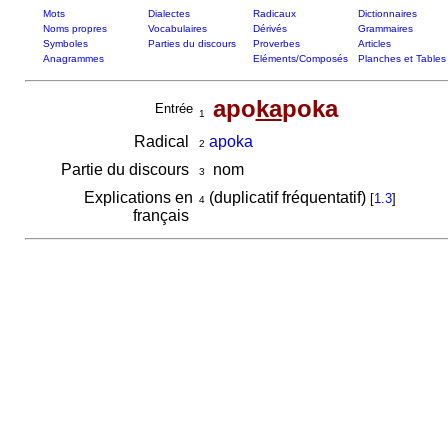
Mots
Dialectes
Radicaux
Dictionnaires
Noms propres
Vocabulaires
Dérivés
Grammaires
Symboles
Parties du discours
Proverbes
Articles
Anagrammes
Eléments/Composés
Planches et Tables
apo
ka
poka
Entrée
1
Radical
apoka
2
Partie du discours
nom
3
Explications en
(duplicatif fréquentatif)
[
1.3
]
4
français