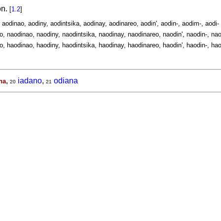
on.
[
1.2
]
, aodinao, aodiny, aodintsika, aodinay, aodinareo, aodin', aodin-, aodim-, aodi-
o, naodinao, naodiny, naodintsika, naodinay, naodinareo, naodin', naodin-, nao
o, haodinao, haodiny, haodintsika, haodinay, haodinareo, haodin', haodin-, hao
,
iadano
,
odiana
na
20
21