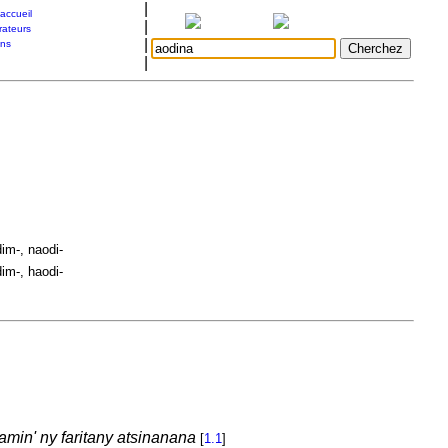
|
accueil
|
rateurs
|
ons
|
im-, naodi-
im-, haodi-
min' ny faritany atsinanana
[
1.1
]