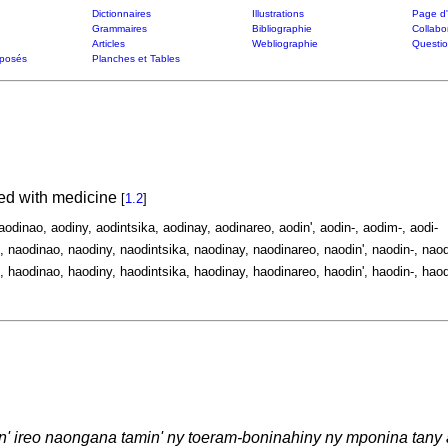
Dictionnaires
Illustrations
Page d'
Grammaires
Bibliographie
Collabo
Articles
Webliographie
Questi
posés
Planches et Tables
ied with medicine
[
1.2
]
aodinao, aodiny, aodintsika, aodinay, aodinareo, aodin', aodin-, aodim-, aodi-
, naodinao, naodiny, naodintsika, naodinay, naodinareo, naodin', naodin-, naod
, haodinao, haodiny, haodintsika, haodinay, haodinareo, haodin', haodin-, haod
' ireo naongana tamin' ny toeram-boninahiny ny mponina tany a