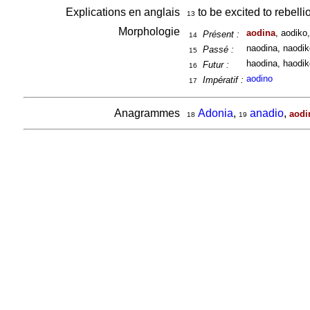
Explications en anglais
to be excited to rebelli
13
Morphologie
aodina
, aodiko
Présent :
14
naodina, naodik
Passé :
15
haodina, haodik
Futur :
16
aodino
Impératif :
17
Anagrammes
Adonia
,
anadio
,
aodi
18
19