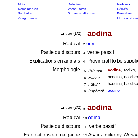
Mots
Dialectes
Radicaux
Noms propres
Vocabulaires
Dérivés
Symboles
Parties du discours
Proverbes
Anagrammes
Eléments/Com
a
o
dina
Entrée (1/2)
1
Radical
o
dy
2
Partie du discours
verbe passif
3
Explications en anglais
[Provincial] to be suppl
4
Morphologie
aodina
, aodiko, 
Présent :
5
naodina, naodiko
Passé :
6
haodina, haodiko
Futur :
7
aodino
Impératif :
8
aodina
Entrée (2/2)
9
Radical
o
dina
10
Partie du discours
verbe passif
11
Explications en malgache
Asaina mikomy:
Naodin
12