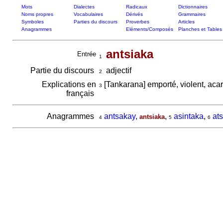
Mots
Dialectes
Radicaux
Dictionnaires
Noms propres
Vocabulaires
Dérivés
Grammaires
Symboles
Parties du discours
Proverbes
Articles
Anagrammes
Eléments/Composés
Planches et Tables
antsiaka
Entrée
1
Partie du discours
adjectif
2
Explications en
[Tankarana] emporté, violent, acar
3
français
Anagrammes
antsakay
,
,
asintaka
,
at
antsiaka
4
5
6