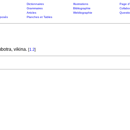
Dictionnaires
Illustrations
Page d'
Grammaires
Bibliographie
Collabo
Articles
Webliographie
Questi
posés
Planches et Tables
botra, vikina.
[
1.2
]