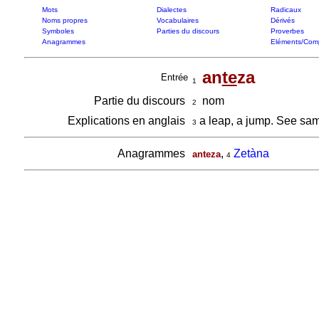
Mots
Dialectes
Radicaux
Noms propres
Vocabulaires
Dérivés
Symboles
Parties du discours
Proverbes
Anagrammes
Eléments/Com
an
te
za
Entrée
1
Partie du discours
nom
2
Explications en anglais
a leap, a jump. See sam
3
Anagrammes
,
Zetàna
anteza
4