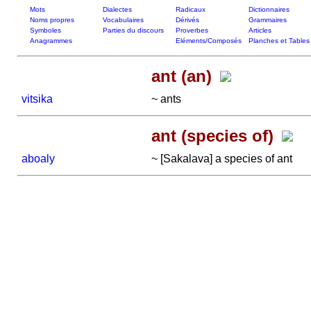
Mots
Dialectes
Radicaux
Dictionnaires
Noms propres
Vocabulaires
Dérivés
Grammaires
Symboles
Parties du discours
Proverbes
Articles
Anagrammes
Eléments/Composés
Planches et Tables
ant (an)
vitsika
~ ants
ant (species of)
aboaly
~ [Sakalava] a species of ant