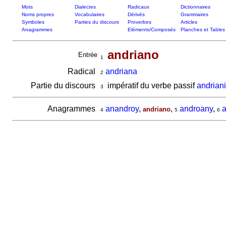
Mots
Dialectes
Radicaux
Dictionnaires
Noms propres
Vocabulaires
Dérivés
Grammaires
Symboles
Parties du discours
Proverbes
Articles
Anagrammes
Eléments/Composés
Planches et Tables
andriano
Entrée
1
Radical
andriana
2
Partie du discours
impératif du verbe passif
andrian
3
Anagrammes
anandroy
,
,
androany
,
a
andriano
4
5
6