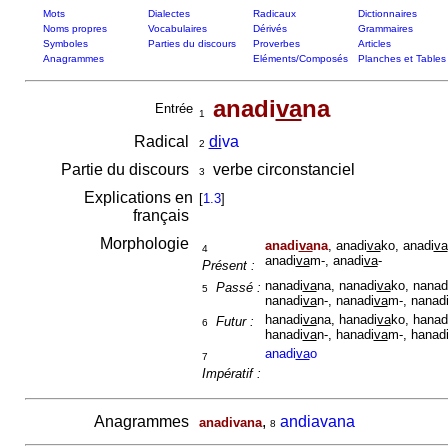
Mots
Dialectes
Radicaux
Dictionnaires
Noms propres
Vocabulaires
Dérivés
Grammaires
Symboles
Parties du discours
Proverbes
Articles
Anagrammes
Eléments/Composés
Planches et Tables
anadi
va
na
Entrée
1
Radical
di
va
2
Partie du discours
verbe circonstanciel
3
Explications en
[
1.3
]
français
Morphologie
anadi
va
na
, anadi
va
ko, anadi
va
4
anadi
va
m-, anadi
va
-
Présent :
nanadi
va
na, nanadi
va
ko, nanad
Passé :
5
nanadi
va
n-, nanadi
va
m-, nanad
hanadi
va
na, hanadi
va
ko, hanad
Futur :
6
hanadi
va
n-, hanadi
va
m-, hanad
anadi
va
o
7
Impératif :
Anagrammes
,
andiavana
anadivana
8