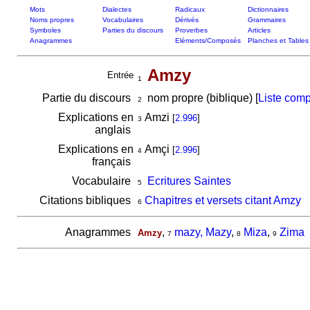
Mots
Dialectes
Radicaux
Dictionnaires
Noms propres
Vocabulaires
Dérivés
Grammaires
Symboles
Parties du discours
Proverbes
Articles
Anagrammes
Eléments/Composés
Planches et Tables
Amzy
Entrée
1
Partie du discours
nom propre (biblique) [
Liste comp
2
Explications en
Amzi
[
2.996
]
3
anglais
Explications en
Amçi
[
2.996
]
4
français
Vocabulaire
Ecritures Saintes
5
Citations bibliques
Chapitres et versets citant Amzy
6
Anagrammes
,
mazy, Mazy
,
Miza
,
Zima
Amzy
7
8
9