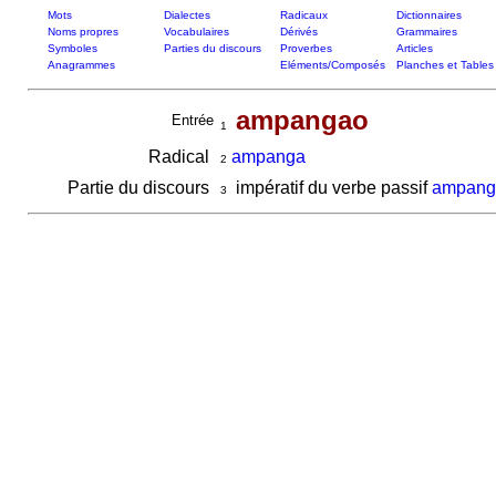
Mots
Dialectes
Radicaux
Dictionnaires
Noms propres
Vocabulaires
Dérivés
Grammaires
Symboles
Parties du discours
Proverbes
Articles
Anagrammes
Eléments/Composés
Planches et Tables
ampangao
Entrée
1
Radical
ampanga
2
Partie du discours
impératif du verbe passif
ampang
3