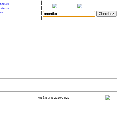
|
accueil
|
rateurs
|
ons
|
Mis à jour le 2026/04/22