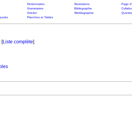
Dictionnaires
Illustrations
Page d'
Grammaires
Bibliographie
Collabo
Articles
Webliographie
Questi
posés
Planches et Tables
 [
Liste complète
]
ples