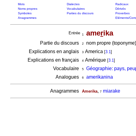
Mots
Dialectes
Radicaux
Noms propres
Vocabulaires
Dérivés
Symboles
Parties du discours
Proverbes
Anagrammes
Eléments/Com
ame
r
ika
Entrée
1
Partie du discours
nom propre (toponyme)
2
Explications en anglais
America
[
3.1
]
3
Explications en français
Amérique
[
3.1
]
4
Vocabulaire
Géographie: pays, peu
5
Analogues
amerikanina
6
Anagrammes
,
miarake
Amerika
7