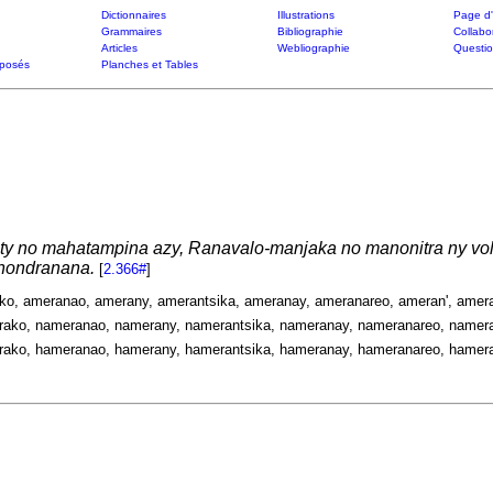
Dictionnaires
Illustrations
Page d'
Grammaires
Bibliographie
Collabo
Articles
Webliographie
Questi
posés
Planches et Tables
nety no mahatampina azy, Ranavalo-manjaka no manonitra ny vo
nondranana.
[
2.366#
]
ko, ameranao, amerany, amerantsika, ameranay, ameranareo, ameran', amer
ako, nameranao, namerany, namerantsika, nameranay, nameranareo, namera
ako, hameranao, hamerany, hamerantsika, hameranay, hameranareo, hamera