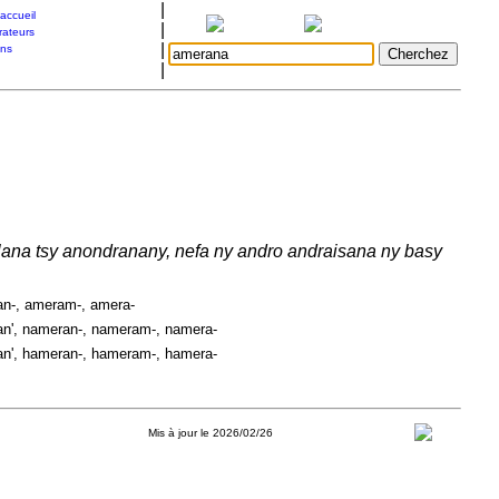
|
accueil
|
rateurs
|
ons
|
lana tsy anondranany, nefa ny andro andraisana ny basy
an-, ameram-, amera-
n', nameran-, nameram-, namera-
n', hameran-, hameram-, hamera-
Mis à jour le 2026/02/26