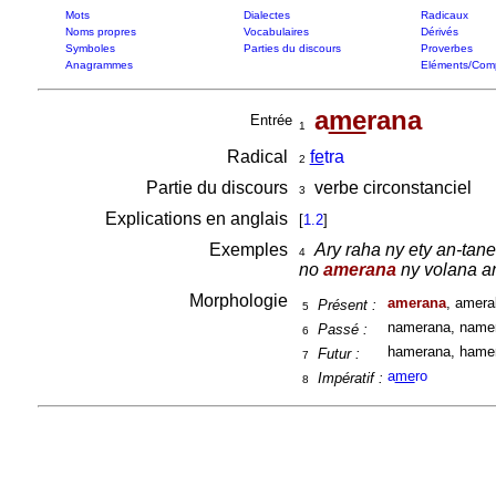
Mots
Dialectes
Radicaux
Noms propres
Vocabulaires
Dérivés
Symboles
Parties du discours
Proverbes
Anagrammes
Eléments/Com
a
me
rana
Entrée
1
Radical
fe
tra
2
Partie du discours
verbe circonstanciel
3
Explications en anglais
[
1.2
]
Exemples
Ary raha ny ety an-ta
4
no
amerana
ny volana a
Morphologie
amerana
, amera
Présent :
5
namerana, namer
Passé :
6
hamerana, hamer
Futur :
7
a
me
ro
Impératif :
8