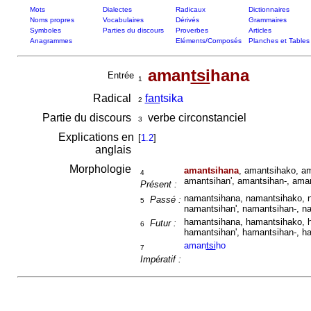
Mots
Dialectes
Radicaux
Dictionnaires
Noms propres
Vocabulaires
Dérivés
Grammaires
Symboles
Parties du discours
Proverbes
Articles
Anagrammes
Eléments/Composés
Planches et Tables
aman
tsi
hana
Entrée
1
Radical
fan
tsika
2
Partie du discours
verbe circonstanciel
3
Explications en
[
1.2
]
anglais
Morphologie
amantsihana
, amantsihako, a
4
amantsihan', amantsihan-, ama
Présent :
namantsihana, namantsihako, n
Passé :
5
namantsihan', namantsihan-, n
hamantsihana, hamantsihako, h
Futur :
6
hamantsihan', hamantsihan-, h
aman
tsi
ho
7
Impératif :