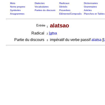
Mots
Dialectes
Radicaux
Dictionnaires
Noms propres
Vocabulaires
Dérivés
Grammaires
Symboles
Parties du discours
Proverbes
Articles
Anagrammes
Eléments/Composés
Planches et Tables
alatsao
Entrée
1
Radical
la
tsa
2
Partie du discours
impératif du verbe passif
alatsa
[
L
3