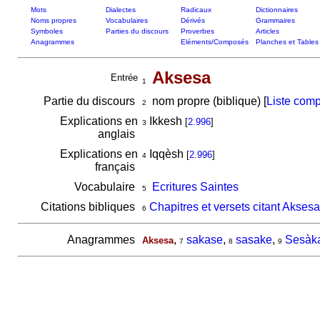
Mots
Dialectes
Radicaux
Dictionnaires
Noms propres
Vocabulaires
Dérivés
Grammaires
Symboles
Parties du discours
Proverbes
Articles
Anagrammes
Eléments/Composés
Planches et Tables
Aksesa
Entrée
1
Partie du discours
nom propre (biblique) [
Liste comp
2
Explications en
Ikkesh
[
2.996
]
3
anglais
Explications en
Iqqèsh
[
2.996
]
4
français
Vocabulaire
Ecritures Saintes
5
Citations bibliques
Chapitres et versets citant Aksesa
6
Anagrammes
,
sakase
,
sasake
,
Sesàk
Aksesa
7
8
9