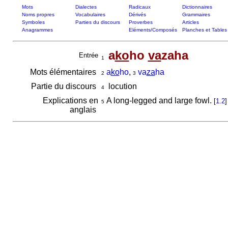
Mots
Dialectes
Radicaux
Dictionnaires
Noms propres
Vocabulaires
Dérivés
Grammaires
Symboles
Parties du discours
Proverbes
Articles
Anagrammes
Eléments/Composés
Planches et Tables
a
ko
ho
va
zaha
Entrée
1
Mots élémentaires
a
ko
ho
,
va
za
ha
2
3
Partie du discours
locution
4
Explications en
A long-legged and large fowl.
[
1.2
]
5
anglais