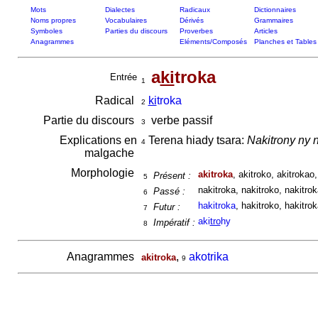
Mots
Dialectes
Radicaux
Dictionnaires
Noms propres
Vocabulaires
Dérivés
Grammaires
Symboles
Parties du discours
Proverbes
Articles
Anagrammes
Eléments/Composés
Planches et Tables
a
ki
troka
Entrée
1
Radical
ki
troka
2
Partie du discours
verbe passif
3
Explications en
Terena hiady tsara:
Nakitrony ny 
4
malgache
Morphologie
akitroka
, akitroko, akitrokao,
Présent :
5
nakitroka, nakitroko, nakitrok
Passé :
6
hakitroka
, hakitroko, hakitrok
Futur :
7
aki
tro
hy
Impératif :
8
Anagrammes
,
akotrika
akitroka
9