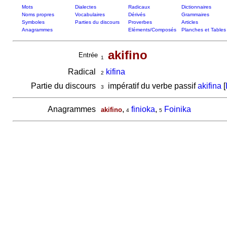
Mots
Dialectes
Radicaux
Dictionnaires
Noms propres
Vocabulaires
Dérivés
Grammaires
Symboles
Parties du discours
Proverbes
Articles
Anagrammes
Eléments/Composés
Planches et Tables
akifino
Entrée
1
Radical
kifina
2
Partie du discours
impératif du verbe passif
akifina
[
3
Anagrammes
,
finioka
,
Foinika
akifino
4
5