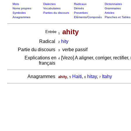
Mots
Dialectes
Radicaux
Dictionnaires
Noms propres
Vocabulaires
Dérivés
Grammaires
Symboles
Parties du discours
Proverbes
Articles
Anagrammes
Eléments/Composés
Planches et Tables
ahity
Entrée
1
Radical
hity
2
Partie du discours
verbe passif
3
Explications en
[Vezo] A aligner, corriger, rectifier
4
français
Anagrammes
,
Haiti
,
hitay
,
Itahy
ahity
5
6
7