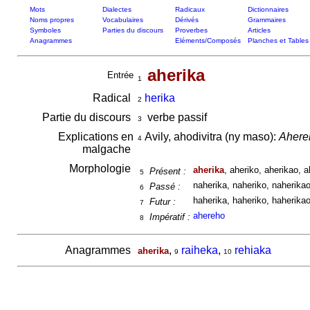
Mots
Dialectes
Radicaux
Dictionnaires
Noms propres
Vocabulaires
Dérivés
Grammaires
Symboles
Parties du discours
Proverbes
Articles
Anagrammes
Eléments/Composés
Planches et Tables
aherika
Entrée
1
Radical
herika
2
Partie du discours
verbe passif
3
Explications en
Avily, ahodivitra (ny maso):
Ahereh
4
malgache
Morphologie
aherika
, aheriko, aherikao, a
Présent :
5
naherika, naheriko, naherikao,
Passé :
6
haherika, haheriko, haherikao,
Futur :
7
ahereho
Impératif :
8
Anagrammes
,
raiheka
,
rehiaka
aherika
9
10