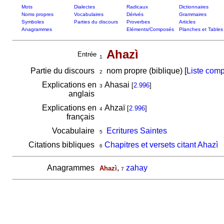
Mots
Dialectes
Radicaux
Dictionnaires
Noms propres
Vocabulaires
Dérivés
Grammaires
Symboles
Parties du discours
Proverbes
Articles
Anagrammes
Eléments/Composés
Planches et Tables
Ahazì
Entrée
1
Partie du discours
nom propre (biblique) [
Liste comp
2
Explications en
Ahasai
[
2.996
]
3
anglais
Explications en
Ahzaï
[
2.996
]
4
français
Vocabulaire
Ecritures Saintes
5
Citations bibliques
Chapitres et versets citant Ahazì
6
Anagrammes
,
zahay
Ahazì
7