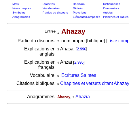
Mots
Dialectes
Radicaux
Dictionnaires
Noms propres
Vocabulaires
Dérivés
Grammaires
Symboles
Parties du discours
Proverbes
Articles
Anagrammes
Eléments/Composés
Planches et Tables
Ahazay
Entrée
1
Partie du discours
nom propre (biblique) [
Liste comp
2
Explications en
Ahasai
[
2.996
]
3
anglais
Explications en
Ahzaï
[
2.996
]
4
français
Vocabulaire
Ecritures Saintes
5
Citations bibliques
Chapitres et versets citant Ahaza
6
Anagrammes
,
Ahazia
Ahazay
7