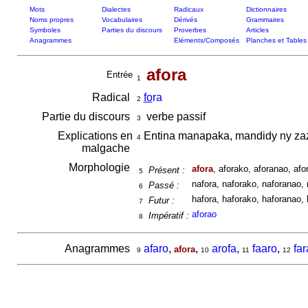
Mots
Dialectes
Radicaux
Dictionnaires
Noms propres
Vocabulaires
Dérivés
Grammaires
Symboles
Parties du discours
Proverbes
Articles
Anagrammes
Eléments/Composés
Planches et Tables
afora
Entrée
1
Radical
fo
ra
2
Partie du discours
verbe passif
3
Explications en
Entina manapaka, mandidy ny za
4
malgache
Morphologie
afora
, aforako, aforanao, afo
Présent :
5
nafora, naforako, naforanao, 
Passé :
6
hafora, haforako, haforanao, 
Futur :
7
aforao
Impératif :
8
Anagrammes
afaro
,
,
arofa
,
faaro
,
far
afora
9
10
11
12