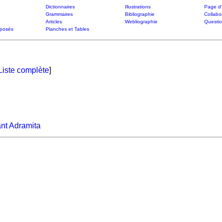
Dictionnaires
Illustrations
Page d'
Grammaires
Bibliographie
Collabo
Articles
Webliographie
Questi
posés
Planches et Tables
Liste complète
]
ant Adramita