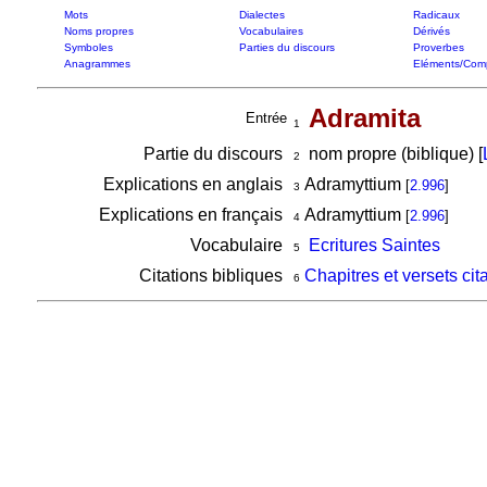
Mots
Dialectes
Radicaux
Noms propres
Vocabulaires
Dérivés
Symboles
Parties du discours
Proverbes
Anagrammes
Eléments/Com
Adramita
Entrée
1
Partie du discours
nom propre (biblique) [
2
Explications en anglais
Adramyttium
[
2.996
]
3
Explications en français
Adramyttium
[
2.996
]
4
Vocabulaire
Ecritures Saintes
5
Citations bibliques
Chapitres et versets cit
6