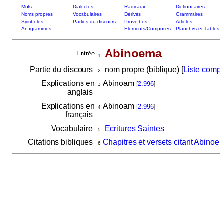
Mots
Dialectes
Radicaux
Dictionnaires
Noms propres
Vocabulaires
Dérivés
Grammaires
Symboles
Parties du discours
Proverbes
Articles
Anagrammes
Eléments/Composés
Planches et Tables
Abinoema
Entrée
1
Partie du discours
nom propre (biblique) [
Liste comp
2
Explications en
Abinoam
[
2.996
]
3
anglais
Explications en
Abinoam
[
2.996
]
4
français
Vocabulaire
Ecritures Saintes
5
Citations bibliques
Chapitres et versets citant Abino
6