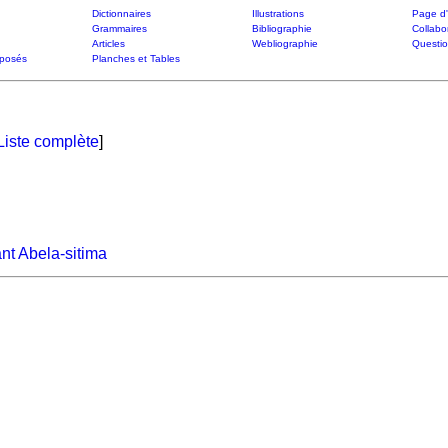
Dictionnaires
Illustrations
Page d'
Grammaires
Bibliographie
Collabo
Articles
Webliographie
Questi
posés
Planches et Tables
Liste complète
]
ant Abela-sitima