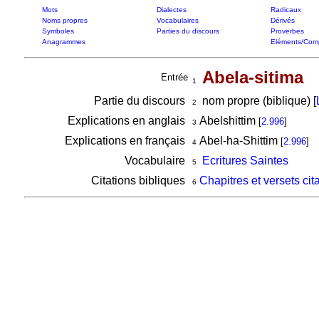
Mots
Dialectes
Radicaux
Noms propres
Vocabulaires
Dérivés
Symboles
Parties du discours
Proverbes
Anagrammes
Eléments/Com
Abela-sitima
Entrée
1
Partie du discours
nom propre (biblique) [
2
Explications en anglais
Abelshittim
[
2.996
]
3
Explications en français
Abel-ha-Shittim
[
2.996
]
4
Vocabulaire
Ecritures Saintes
5
Citations bibliques
Chapitres et versets cit
6